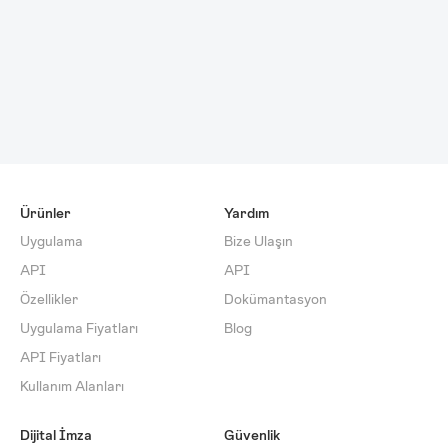
Dijital İmzanın Faydaları
Dijital İmza Nasıl Kullanılır? Açıklamalı
Rehber
Ürünler
Yardım
Uygulama
Bize Ulaşın
API
API
Özellikler
Dokümantasyon
Uygulama Fiyatları
Blog
API Fiyatları
Kullanım Alanları
Dijital İmza
Güvenlik