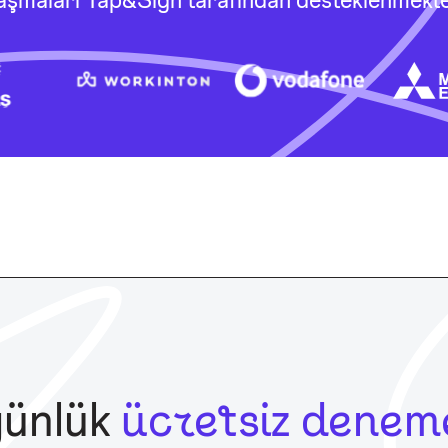
günlük
ücretsiz deneme