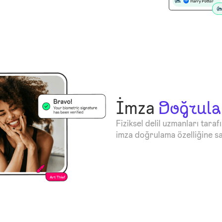
İmza
Doğrul
Fiziksel delil uzmanları taraf
imza doğrulama özelliğine sa