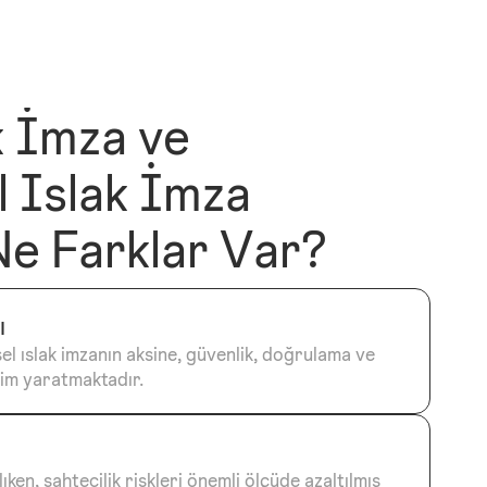
k İmza ve
 Islak İmza
Ne Farklar Var?
ı
el ıslak imzanın aksine, güvenlik, doğrulama ve
rim yaratmaktadır.
lıken, sahtecilik riskleri önemli ölçüde azaltılmış