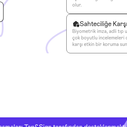
olur.
Sahteciliğe Karş
Biyometrik imza, adli tıp 
çok boyutlu incelemeleri 
karşı etkin bir koruma sun
aşmaları Tap&Sign tarafından desteklenmekte