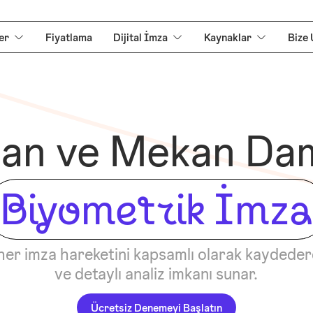
er
Fiyatlama
Dijital İmza
Kaynaklar
Bize 
an ve Mekan Dam
Biyometrik İmza
her imza hareketini kapsamlı olarak kaydede
ve detaylı analiz imkanı sunar.
Ücretsiz Denemeyi Başlatın