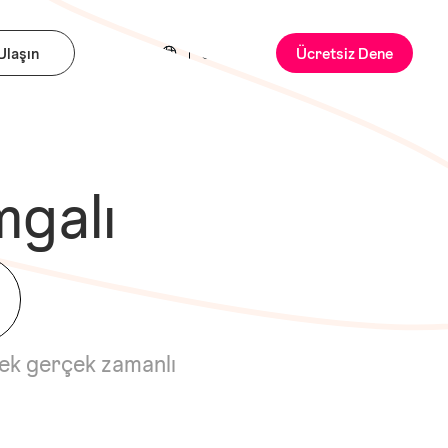
Ulaşın
TR
Giriş Yap
Ücretsiz Dene
galı
rek gerçek zamanlı