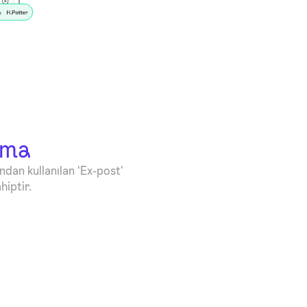
ama
ından kullanılan 'Ex-post'
hiptir.