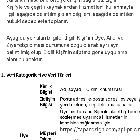
Kişi’yle ve çeşitli kaynaklardan Hizmetler’i kullanmayla
ilgili aşağıda belirtilmiş olan bilgileri, aşağıda belirtilen
hukuki sebeplerle toplanır.
Aşağıda yer alan bilgiler İlgili Kişi’nin Üye, Alıcı ve
Ziyaretçi olması durumuna özgü olarak ayrı ayrı
belirtilmiş olup; İlgili Kişi’nin sıfatına göre uygulama
alanı bulacaktır.
Veri Kategorileri ve Veri Türleri
Kimlik
Ad, soyad, TC kimlik numarası
Bilgisi
İletişim
Posta adresi, e-posta adresi, ev veya i
Bilgisi
yeri telefonu/ cep telefonu numarası
Üye’nin Tap and Sign ile akdettiği hizme
sözleşmesi uyarınca Hizmetler’in
kendisine sağlanması için
https://tapandsign.com/api-prici
Müşteri
Üye
,
İşlem