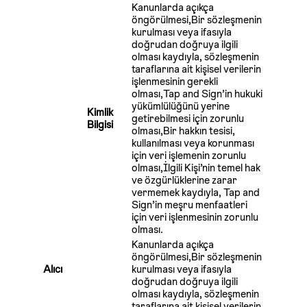
Kanunlarda açıkça
öngörülmesi,Bir sözleşmenin
kurulması veya ifasıyla
doğrudan doğruya ilgili
olması kaydıyla, sözleşmenin
taraflarına ait kişisel verilerin
işlenmesinin gerekli
olması,Tap and Sign’in hukuki
yükümlülüğünü yerine
Kimlik
getirebilmesi için zorunlu
Bilgisi
olması,Bir hakkın tesisi,
kullanılması veya korunması
için veri işlemenin zorunlu
olması,İlgili Kişi’nin temel hak
ve özgürlüklerine zarar
vermemek kaydıyla, Tap and
Sign’in meşru menfaatleri
için veri işlenmesinin zorunlu
olması.
Kanunlarda açıkça
öngörülmesi,Bir sözleşmenin
Alıcı
kurulması veya ifasıyla
doğrudan doğruya ilgili
olması kaydıyla, sözleşmenin
taraflarına ait kişisel verilerin