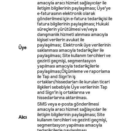
amacıyla aracı hizmet sağlayıcılar ile
iletişim bilgilerinin paylaşılması; Üye’ye
e-faturasının elektronik olarak
gönderilmesi için e-fatura tedarikçisi ile
fatura bilgilerinin paylaşılması; Hukuki
süreçlerin yürütülmesi ve/veya
danışmanlık hizmeti alınması amacıyla
kişisel verilerin avukat ile
paylaşılması; Elektronik üye verilerinin
Üye
saklanması amacıyla tedarikçiler ile
paylaşılması; Site kullanım tercihleri ve
gezinti geçmişi, segmentasyon
yapılması amacıyla tedarikçilerle
paylaşılması;Ölçümleme ve raporlama
ile Tap and Sign’in iş
ortakları/hissedarları ile kurulan ticari
ilişkileri sebebiyle Üye verilerinin Tap
and Sign’in iş ortaklarına ve
hissedarlarına aktarılması.
SMS veya e-posta gönderilmesi
amacıyla aracı hizmet sağlayıcılar ile
iletişim bilgilerinin paylaşılması; Site
Alıcı
kullanım tercihleri ve gezinti geçmişi,
segmentasyon yapılması amacıyla
tedarikçilerle paylaşılması.