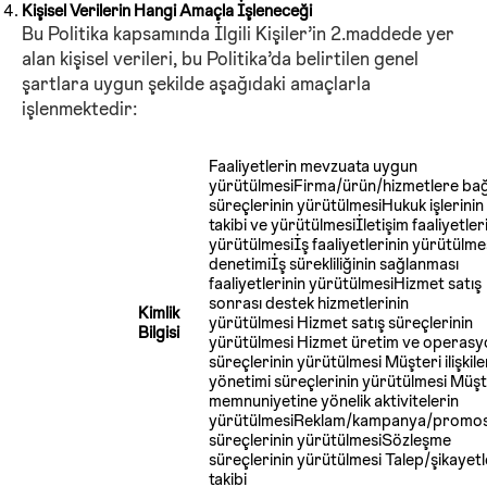
Kişisel Verilerin Hangi Amaçla İşleneceği
Bu Politika kapsamında İlgili Kişiler’in 2.maddede yer
alan kişisel verileri, bu Politika’da belirtilen genel
şartlara uygun şekilde aşağıdaki amaçlarla
işlenmektedir:
Faaliyetlerin mevzuata uygun
yürütülmesiFirma/ürün/hizmetlere bağl
süreçlerinin yürütülmesiHukuk işlerinin
takibi ve yürütülmesiİletişim faaliyetler
yürütülmesiİş faaliyetlerinin yürütülmes
denetimiİş sürekliliğinin sağlanması
faaliyetlerinin yürütülmesiHizmet satış
sonrası destek hizmetlerinin
Kimlik
yürütülmesi Hizmet satış süreçlerinin
Bilgisi
yürütülmesi Hizmet üretim ve operasy
süreçlerinin yürütülmesi Müşteri ilişkile
yönetimi süreçlerinin yürütülmesi Müşt
memnuniyetine yönelik aktivitelerin
yürütülmesiReklam/kampanya/promo
süreçlerinin yürütülmesiSözleşme
süreçlerinin yürütülmesi Talep/şikayetl
takibi