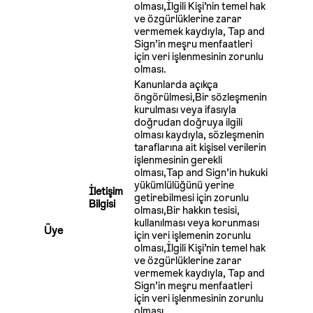
olması,İlgili Kişi’nin temel hak
ve özgürlüklerine zarar
vermemek kaydıyla, Tap and
Sign’in meşru menfaatleri
için veri işlenmesinin zorunlu
olması.
Kanunlarda açıkça
öngörülmesi,Bir sözleşmenin
kurulması veya ifasıyla
doğrudan doğruya ilgili
olması kaydıyla, sözleşmenin
taraflarına ait kişisel verilerin
işlenmesinin gerekli
olması,Tap and Sign’in hukuki
yükümlülüğünü yerine
İletişim
getirebilmesi için zorunlu
Bilgisi
olması,Bir hakkın tesisi,
kullanılması veya korunması
Üye
için veri işlemenin zorunlu
olması,İlgili Kişi’nin temel hak
ve özgürlüklerine zarar
vermemek kaydıyla, Tap and
Sign’in meşru menfaatleri
için veri işlenmesinin zorunlu
olması.