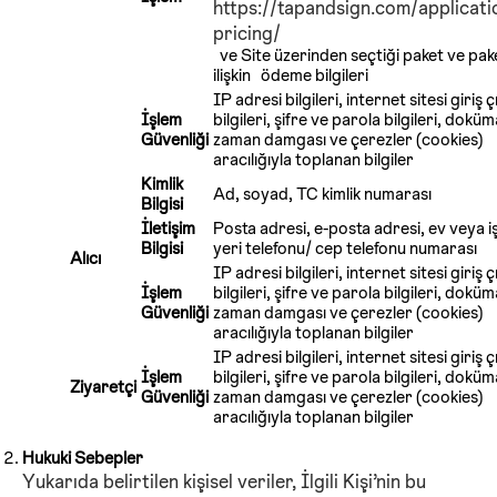
https://tapandsign.com/applicati
pricing/
ve Site üzerinden seçtiği paket ve pak
ilişkin ödeme bilgileri
IP adresi bilgileri, internet sitesi giriş ç
İşlem
bilgileri, şifre ve parola bilgileri, dokü
Güvenliği
zaman damgası ve çerezler (cookies)
aracılığıyla toplanan bilgiler
Kimlik
Ad, soyad, TC kimlik numarası
Bilgisi
İletişim
Posta adresi, e-posta adresi, ev veya i
Bilgisi
yeri telefonu/ cep telefonu numarası
Alıcı
IP adresi bilgileri, internet sitesi giriş ç
İşlem
bilgileri, şifre ve parola bilgileri, dokü
Güvenliği
zaman damgası ve çerezler (cookies)
aracılığıyla toplanan bilgiler
IP adresi bilgileri, internet sitesi giriş ç
İşlem
bilgileri, şifre ve parola bilgileri, dokü
Ziyaretçi
Güvenliği
zaman damgası ve çerezler (cookies)
aracılığıyla toplanan bilgiler
Hukuki Sebepler
Yukarıda belirtilen kişisel veriler, İlgili Kişi’nin bu