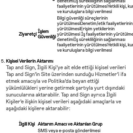
denetimiİş sürekliliğinin sağlanması
faaliyetlerinin yürütülmesiYetkili kişi, k
ve kuruluşlara bilgi verilmesi
Bilgi güvenliği süreçlerinin
yürütülmesiDenetim/etik faaliyetlerinin
yürütülmesiErişim yetkilerinin
İşlem
Ziyaretçi
yürütülmesi İş faaliyetlerinin yürütülme
Güvenliği
denetimiİş sürekliliğinin sağlanması
faaliyetlerinin yürütülmesiYetkili kişi, k
ve kuruluşlara bilgi verilmesi
Kişisel Verilerin Aktarımı
Tap and Sign, İlgili Kişi’ye ait elde ettiği kişisel verileri
Tap and Sign’in Site üzerinden sunduğu Hizmetler’i ifa
etmek amacıyla ve Politika’da beyan ettiği
yükümlülükleri yerine getirmek şartıyla yurt dışındaki
sunucularına aktarabilir. Tap and Sign ayrıca İlgili
Kişiler’e ilişkin kişisel verileri aşağıdaki amaçlarla ve
aşağıdaki kişilere aktarabilir:
İlgili Kişi
Aktarım Amacı ve Aktarılan Grup
SMS veya e-posta gönderilmesi