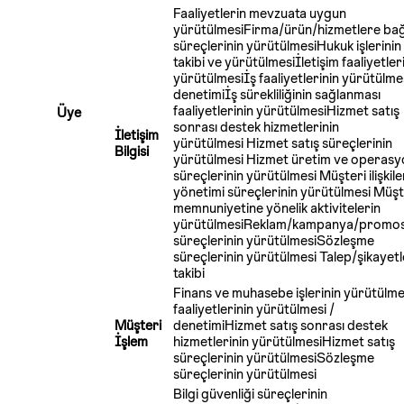
Faaliyetlerin mevzuata uygun
yürütülmesiFirma/ürün/hizmetlere bağl
süreçlerinin yürütülmesiHukuk işlerinin
takibi ve yürütülmesiİletişim faaliyetler
yürütülmesiİş faaliyetlerinin yürütülmes
denetimiİş sürekliliğinin sağlanması
faaliyetlerinin yürütülmesiHizmet satış
Üye
sonrası destek hizmetlerinin
İletişim
yürütülmesi Hizmet satış süreçlerinin
Bilgisi
yürütülmesi Hizmet üretim ve operasy
süreçlerinin yürütülmesi Müşteri ilişkile
yönetimi süreçlerinin yürütülmesi Müşt
memnuniyetine yönelik aktivitelerin
yürütülmesiReklam/kampanya/promo
süreçlerinin yürütülmesiSözleşme
süreçlerinin yürütülmesi Talep/şikayetl
takibi
Finans ve muhasebe işlerinin yürütülme
faaliyetlerinin yürütülmesi /
Müşteri
denetimiHizmet satış sonrası destek
İşlem
hizmetlerinin yürütülmesiHizmet satış
süreçlerinin yürütülmesiSözleşme
süreçlerinin yürütülmesi
Bilgi güvenliği süreçlerinin