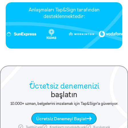
Anlaşmaları Tap&Sign tarafından
desteklenmektedir:
Ücretsiz denemenizi
başlatın
10.000+ uzman, belgelerini imzalamak için Tap&Sign’a güveniyor.
Ücretsiz Denemeyi Başlat
Taahhüt yok
Kredi kartı zorunluluğu yok
Kurulum yok