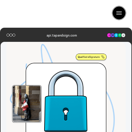
api.tapandsign.com
J
M
S
Y
+