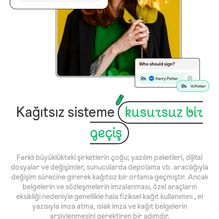
Kağıtsız sisteme
kusursuz bir
geçiş
Farklı büyüklükteki şirketlerin çoğu; yazılım paketleri, dijital
dosyalar ve değişimler, sunucularda depolama vb. aracılığıyla
değişim sürecine girerek kağıtsız bir ortama geçmiştir. Ancak
belgelerin ve sözleşmelerin imzalanması, özel araçların
eksikliği nedeniyle genellikle hala fiziksel kağıt kullanımını , el
yazısıyla imza atma, ıslak imza ve kağıt belgelerin
arşivlenmesini gerektiren bir adımdır.