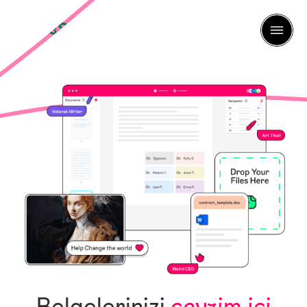
Belgelerinizi
çevrim içi