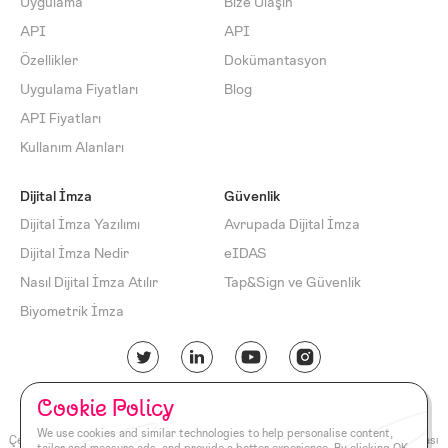
Uygulama
Bize Ulaşın
API
API
Özellikler
Dokümantasyon
Uygulama Fiyatları
Blog
API Fiyatları
Kullanım Alanları
Dijital İmza
Güvenlik
Dijital İmza Yazılımı
Avrupada Dijital İmza
Dijital İmza Nedir
eIDAS
Nasıl Dijital İmza Atılır
Tap&Sign ve Güvenlik
Biyometrik İmza
Cookie Policy
İngilizce
Türkçe
We use cookies and similar technologies to help personalise content,
Çerez Politikası
Gizlilik Politikası
Kullanım Şartları
Şirket Politikası