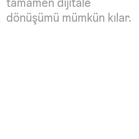
tamamen
dijitale
dönüşümü
mümkün
kılar.